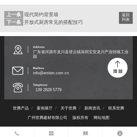
上一条
现代简约背景墙
返回
列表
下一条
开放式厨房常见的搭配技巧
Address
广东省河源市龙川县登云镇深圳宝安龙川产业转移工业
园
Mailbox
info@ersten.com.cn
Telephone
139 2828 5779
世腾产品
/
案例展厅
/
关于世腾
/
新闻资讯
/
联系世腾
广州世腾建材有限公司
版权所有
网站地图